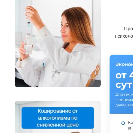
Про
психоло
Эконо
от 
су
Для тех, 
с минима
давления
Ко
(в