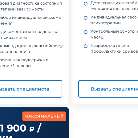
Детоксикация и стаб
зовая диагностика состояния
состояния (по показа
степени зависимости
Индивидуальная сесс
дбор индивидуальной схемы
психотерапии
чения
Контрольный осмотр ч
дикаментозная поддержка
месяц
 показаниям
Разработка плана
комендации по дальнейшему
профилактики срывов
сстановлению
лефонная поддержка в
чение 1 недели
ызвать специалиста
Вызвать специали
МАКСИМАЛЬНЫЙ
11 900
/
₽
тки