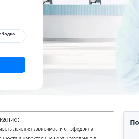
ободна
жание:
По
ость лечения зависимости от эфедрина
нности и характерные черты эфедрина в