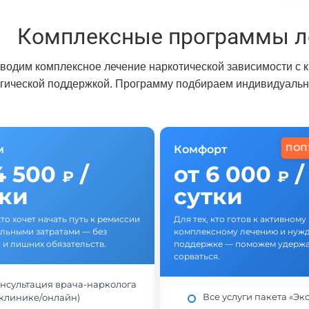
Комплексные программы л
водим комплексное лечение наркотической зависимости с 
гической поддержкой. Программу подбираем индивидуально
ПОП
м
Комфорт
4 500
/
от 6 000
/
₽
₽
тки
сутки
кто хочет начать путь к ремиссии
Для тех, кто готов к активному
льными затратами — без
комплексному лечению и нужд
 и лишних обязательств.
поддержке — поможем удержат
сорваться.
нсультация врача-нарколога
Все услуги пакета «Эк
 клинике/онлайн)