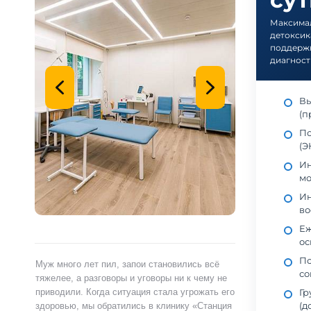
Максимал
детоксик
поддерж
диагност
Вы
(п
По
(Э
Ин
мо
Ин
во
Еж
ос
Пс
ами,
Муж много лет пил, запои становились всё
Я сам обратился 
со
ту.
тяжелее, а разговоры и уговоры ни к чему не
«Станция Жизни»,
Гр
ту
приводили. Когда ситуация стала угрожать его
полностью контр
(д
здоровью, мы обратились в клинику «Станция
страшно и стыдно