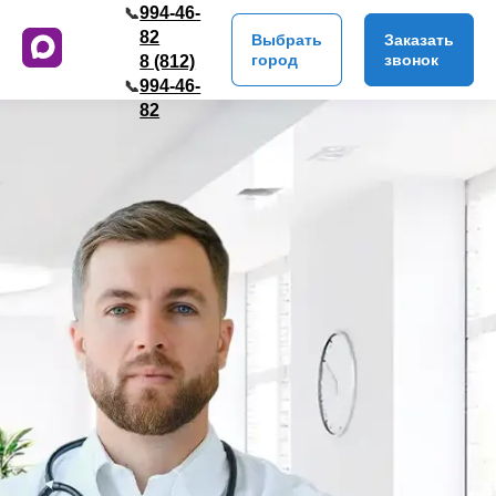
994-46-
📞
82
Выбрать
Заказать
город
звонок
8 (812)
994-46-
📞
82