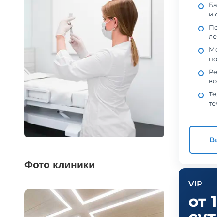
Ба
и 
По
ле
Ме
по
Ре
во
Те
те
В
Фото клиники
VIP
от 
су