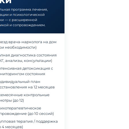
ьная программа лечения,
ации и психологической
ки — с расширенной
икой и сопровождением.
езд врача-нарколога на дом
ри необходимости)
лная диагностика состояния
КГ, анализы, консультации)
тенсивная детоксикация с
ниторингом состояния
дивидуальный план
сстановления на 12 месяцев
емесячные контрольные
мотры (до 12)
ихотерапевтическое
в наркологическую клинику
Обращались в частный наркологический це
провождение (до 10 сессий)
 когда понял, что алкоголь
«Станция Жизни» из-за зависимости сына о
упповая терапия / поддержка
олирует мою жизнь. Было
наркотиков. Мы были в отчаянии и не
о 4 месяцев)
, но на консультации эти
понимали, как правильно помочь. В клиник