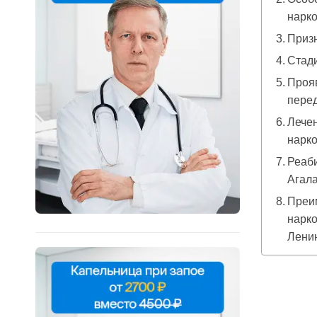
нарк
Приз
Стади
Прояв
пере
Лечен
нарко
Реаб
Агал
Преим
нарко
Ленин