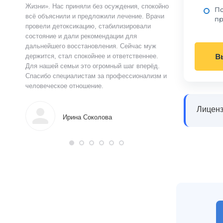
ацию.
Жизни». Нас приняли без осуждения, спокойно
чувства быстро у
По
истов
всё объяснили и предложили лечение. Врачи
выслушал, объясн
пр
 читают
провели детоксикацию, стабилизировали
и предложил поня
ься в
состояние и дали рекомендации для
прошло анонимно,
аны на
дальнейшего восстановления. Сейчас муж
лечения я впервы
В
и веру.
держится, стал спокойнее и ответственнее.
почувствовал ясн
Для нашей семьи это огромный шаг вперёд.
что могу жить тр
Спасибо специалистам за профессионализм и
поддержку.
человеческое отношение.
Алек
Лиценз
Ирина Соколова