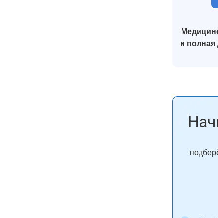
Медицинс
и полная
Нач
подберё