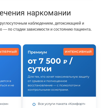
ечения наркомании
круглосуточным наблюдением, детоксикацией и
 — по стадии зависимости и состоянию пациента.
УЛЯРНЫЙ
ИНТЕНСИВНЫЙ
Премиум
от 7 500
/
₽
сутки
Для тех, кто хочет максимальную защиту
ается в
от срывов и полноценное
ься и не
восстановление — с психологом и
контрольными осмотрами.
оном»
Все услуги пакета «Комфорт»