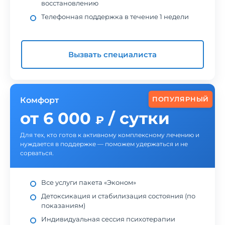
восстановлению
Телефонная поддержка в течение 1 недели
Вызвать специалиста
ПОПУЛЯРНЫЙ
Комфорт
от 6 000
/ сутки
₽
Для тех, кто готов к активному комплексному лечению и
нуждается в поддержке — поможем удержаться и не
сорваться.
Все услуги пакета «Эконом»
Детоксикация и стабилизация состояния (по
показаниям)
Индивидуальная сессия психотерапии