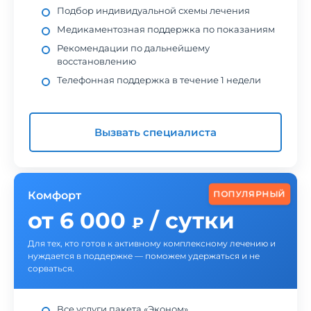
Подбор индивидуальной схемы лечения
Медикаментозная поддержка по показаниям
Рекомендации по дальнейшему
восстановлению
Телефонная поддержка в течение 1 недели
Вызвать специалиста
ПОПУЛЯРНЫЙ
Комфорт
от 6 000
/ сутки
₽
Для тех, кто готов к активному комплексному лечению и
нуждается в поддержке — поможем удержаться и не
сорваться.
Все услуги пакета «Эконом»