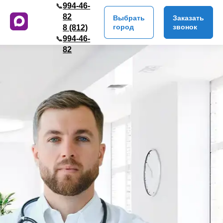
994-46-
📞
82
Выбрать
Заказать
город
звонок
8 (812)
994-46-
📞
82