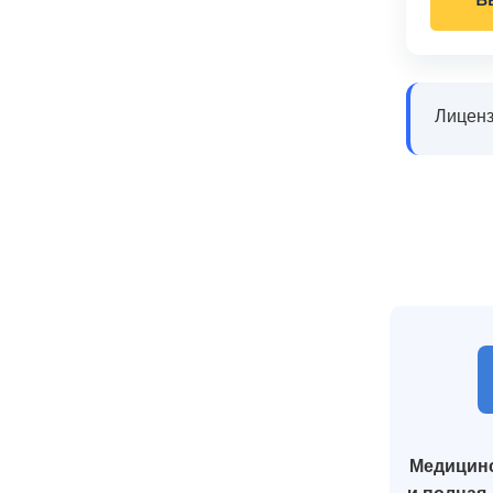
Лиценз
Медицинс