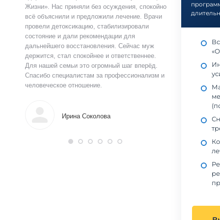
программ
ацию.
Жизни». Нас приняли без осуждения, спокойно
чувства быстро у
длительн
истов
всё объяснили и предложили лечение. Врачи
выслушал, объясн
 читают
провели детоксикацию, стабилизировали
и предложил поня
ься в
состояние и дали рекомендации для
прошло анонимно,
Вс
аны на
дальнейшего восстановления. Сейчас муж
лечения я впервы
«О
и веру.
держится, стал спокойнее и ответственнее.
почувствовал ясн
Ин
Для нашей семьи это огромный шаг вперёд.
что могу жить тр
ус
Спасибо специалистам за профессионализм и
поддержку.
человеческое отношение.
Ма
ме
(п
Алек
Ирина Соколова
Сн
тр
Ко
ле
Ре
ре
пр
В