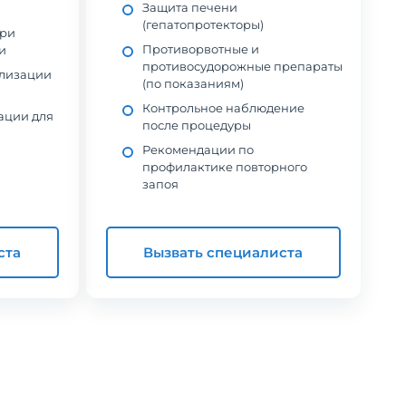
Защита печени
(гепатопротекторы)
при
Противорвотные и
и
противосудорожные препараты
лизации
(по показаниям)
Контрольное наблюдение
ации для
после процедуры
Рекомендации по
профилактике повторного
запоя
ста
Вызвать специалиста
нтр
Проходил лечение в наркологической клинике
Моя зависимость от у
т
«Станция Жизни» после длительного запоя.
препаратов развивалас
Состояние было тяжёлое, сам бы не
поняла, что не могу б
е
справился. Врачи действовали быстро и
клинике «Станция Жиз