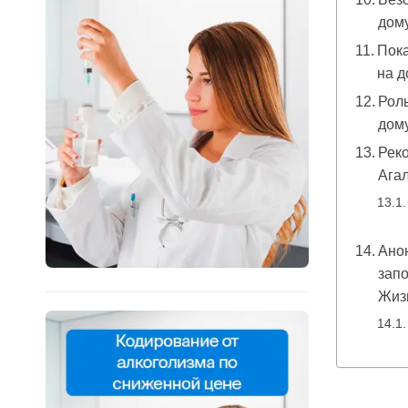
дом
Пока
на д
Роль
дом
Реко
Агал
Ано
запо
Жиз