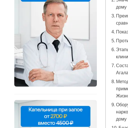
дому
Преим
срав
Показ
Проти
Этапы
клин
Соста
Агала
Метод
прим
Жизн
Обор
нарко
дому 
Безо