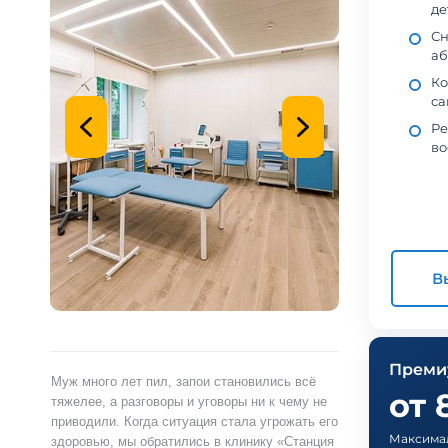
де
Сн
аб
Ко
са
Ре
во
В
Преми
ами,
Муж много лет пил, запои становились всё
Я сам обратился 
от 
ту.
тяжелее, а разговоры и уговоры ни к чему не
«Станция Жизни»,
ту
приводили. Когда ситуация стала угрожать его
полностью контр
Максима
здоровью, мы обратились в клинику «Станция
страшно и стыдно