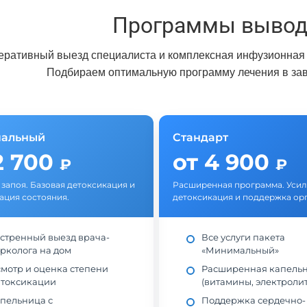
Программы вывода
еративный выезд специалиста и комплексная инфузионная 
Подбираем оптимальную программу лечения в зав
альный
Стандарт
2 700
от 4 900
₽
₽
 запоя. Базовая детоксикация и
Расширенная программа. Уси
ация состояния.
детоксикация и поддержка ор
стренный выезд врача-
Все услуги пакета
рколога на дом
«Минимальный»
мотр и оценка степени
Расширенная капель
токсикации
(витамины, электроли
пельница с
Поддержка сердечно-