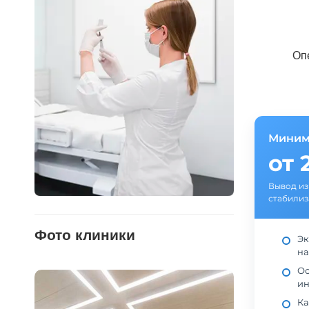
Оп
Миним
от 
Вывод из
стабилиз
Фото клиники
Эк
на
Ос
ин
Ка