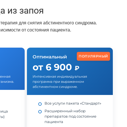
 из запоя
терапия для снятия абстинентного синдрома.
исимости от состояния пациента.
ПОПУЛЯРНЫЙ
Оптимальный
от 6 900
₽
ленная
Интенсивная индивидуальная
ганизма.
программа при выраженном
абстинентном синдроме.
Все услуги пакета «Стандарт»
Расширенный набор
ница
препаратов под состояние
ты)
пациента