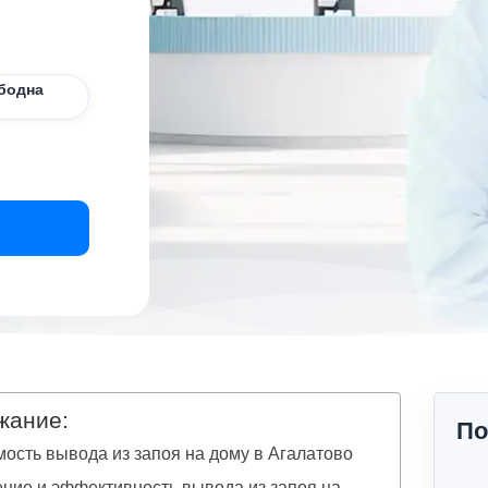
бодна
жание:
По
ость вывода из запоя на дому в Агалатово
ние и эффективность вывода из запоя на