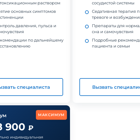
токсикационным раствором
сосудистой системы
ятие основных симптомов
Седативная терапия 
стиненции
тревоге и возбуждени
нтроль давления, пульса и
Препараты для норма
мочувствия
сна и самочувствия
комендации по дальнейшему
Подробные рекоменд
сстановлению
пациента и семьи
ызвать специалиста
Вызвать специали
МАКСИМУМ
ум
в наркологическую клинику
Обращались в частный наркологический це
8 900
 когда понял, что алкоголь
«Станция Жизни» из-за зависимости сына о
₽
олирует мою жизнь. Было
наркотиков. Мы были в отчаянии и не
льно индивидуальная
, но на консультации эти
понимали, как правильно помочь. В клиник