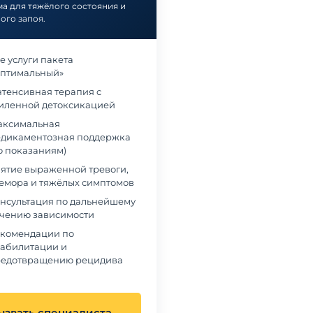
а для тяжёлого состояния и
шли. Врач внимательно
нас выслушали, подробно рассказали о
ого запоя.
ил, что со мной происходит,
лечении и реабилитации, поддержали и сын
тный план лечения. Всё
и нас как родителей. С ним работали врачи
 без давления. После курса
психологи, постепенно он начал меняться.
е услуги пакета
е за долгое время
Сейчас он проходит восстановление и
птимальный»
ую голову и уверенность,
возвращается к нормальной жизни. Эта
тенсивная терапия с
езво. Благодарен клинике за
клиника дала нам надежду и шанс всё
иленной детоксикацией
изменить.
ксимальная
дикаментозная поддержка
о показаниям)
сей Морозов
Екатерина Литвинова
ятие выраженной тревоги,
емора и тяжёлых симптомов
нсультация по дальнейшему
чению зависимости
комендации по
абилитации и
едотвращению рецидива
ызвать специалиста